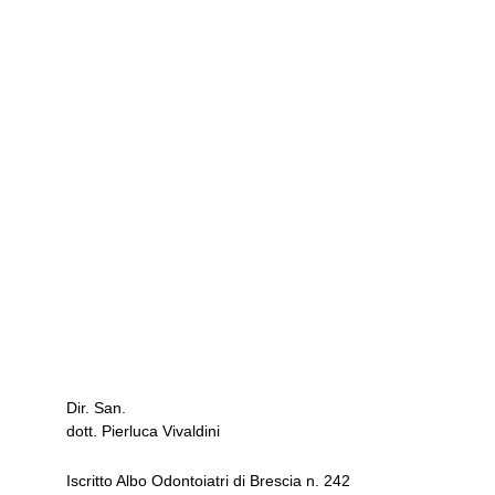
Studio Dentistico
dott. Pierluca Vivaldini
via Brescia 28
Dir. San.
25020 GAMBARA - Brescia -
dott. Pierluca Vivaldini
Iscritto Albo Odontoiatri di Brescia n. 242