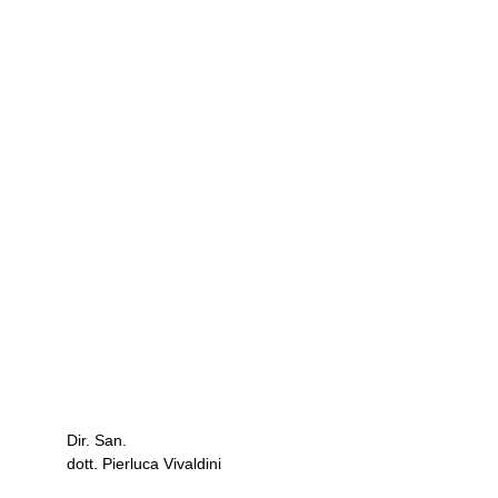
Studio Dentistico
dott. Pierluca Vivaldini
via Brescia 28
Dir. San.
25020 GAMBARA - Brescia -
dott. Pierluca Vivaldini